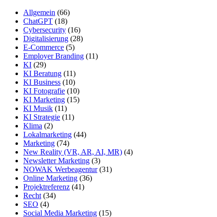
Allgemein
(66)
ChatGPT
(18)
Cybersecurity
(16)
Digitalisierung
(28)
E-Commerce
(5)
Employer Branding
(11)
KI
(29)
KI Beratung
(11)
KI Business
(10)
KI Fotografie
(10)
KI Marketing
(15)
KI Musik
(11)
KI Strategie
(11)
Klima
(2)
Lokalmarketing
(44)
Marketing
(74)
New Reality (VR, AR, AI, MR)
(4)
Newsletter Marketing
(3)
NOWAK Werbeagentur
(31)
Online Marketing
(36)
Projektreferenz
(41)
Recht
(34)
SEO
(4)
Social Media Marketing
(15)