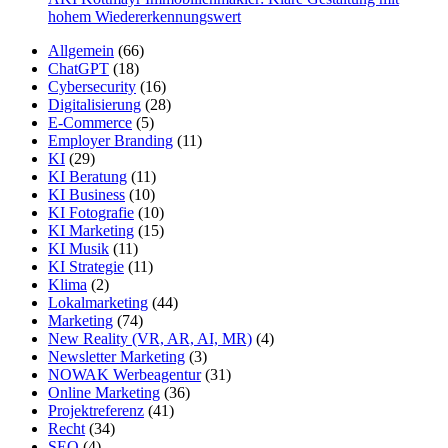
hohem Wiedererkennungswert
Allgemein
(66)
ChatGPT
(18)
Cybersecurity
(16)
Digitalisierung
(28)
E-Commerce
(5)
Employer Branding
(11)
KI
(29)
KI Beratung
(11)
KI Business
(10)
KI Fotografie
(10)
KI Marketing
(15)
KI Musik
(11)
KI Strategie
(11)
Klima
(2)
Lokalmarketing
(44)
Marketing
(74)
New Reality (VR, AR, AI, MR)
(4)
Newsletter Marketing
(3)
NOWAK Werbeagentur
(31)
Online Marketing
(36)
Projektreferenz
(41)
Recht
(34)
SEO
(4)