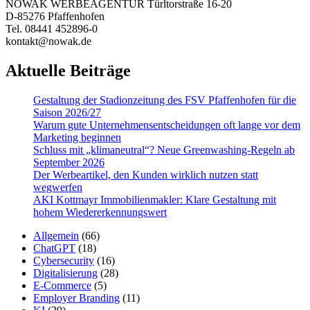
NOWAK WERBEAGENTUR Türltorstraße 16-20
D-85276 Pfaffenhofen
Tel. 08441 452896-0
kontakt@nowak.de
Aktuelle Beiträge
Gestaltung der Stadionzeitung des FSV Pfaffenhofen für die
Saison 2026/27
Warum gute Un­ter­nehmens­entschei­dungen oft lange vor dem
Marketing beginnen
Schluss mit „klimaneutral“? Neue Greenwashing-Regeln ab
September 2026
Der Werbeartikel, den Kunden wirklich nutzen statt
wegwerfen
AKI Kottmayr Immobilienmakler: Klare Gestaltung mit
hohem Wiedererkennungswert
Allgemein
(66)
ChatGPT
(18)
Cybersecurity
(16)
Digitalisierung
(28)
E-Commerce
(5)
Employer Branding
(11)