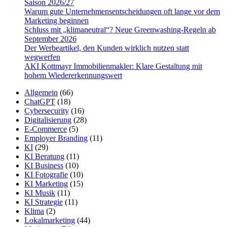
Saison 2026/27
Warum gute Un­ter­nehmens­entschei­dungen oft lange vor dem
Marketing beginnen
Schluss mit „klimaneutral“? Neue Greenwashing-Regeln ab
September 2026
Der Werbeartikel, den Kunden wirklich nutzen statt
wegwerfen
AKI Kottmayr Immobilienmakler: Klare Gestaltung mit
hohem Wiedererkennungswert
Allgemein
(66)
ChatGPT
(18)
Cybersecurity
(16)
Digitalisierung
(28)
E-Commerce
(5)
Employer Branding
(11)
KI
(29)
KI Beratung
(11)
KI Business
(10)
KI Fotografie
(10)
KI Marketing
(15)
KI Musik
(11)
KI Strategie
(11)
Klima
(2)
Lokalmarketing
(44)