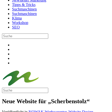
Newsletter Marketing
Tipps & Tricks
Suchmaschinen
Suchmaschinen
Klima
Workshop
SEO
Neue Website für „Scherbenstolz“
Veröffentlicht in
NOWAK Werbeagentur
,
Website Design
.