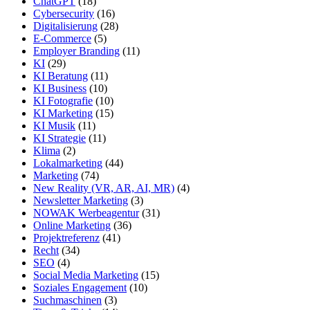
ChatGPT
(18)
Cybersecurity
(16)
Digitalisierung
(28)
E-Commerce
(5)
Employer Branding
(11)
KI
(29)
KI Beratung
(11)
KI Business
(10)
KI Fotografie
(10)
KI Marketing
(15)
KI Musik
(11)
KI Strategie
(11)
Klima
(2)
Lokalmarketing
(44)
Marketing
(74)
New Reality (VR, AR, AI, MR)
(4)
Newsletter Marketing
(3)
NOWAK Werbeagentur
(31)
Online Marketing
(36)
Projektreferenz
(41)
Recht
(34)
SEO
(4)
Social Media Marketing
(15)
Soziales Engagement
(10)
Suchmaschinen
(3)