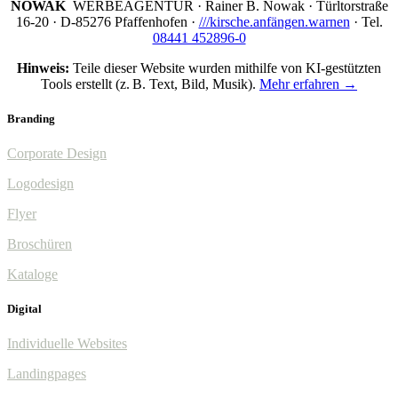
NOWAK
WERBEAGENTUR · Rainer B. Nowak ·
Türltorstraße
16-20 · D-85276 Pfaffenhofen ·
///kirsche.anfängen.warnen
· Tel.
08441 452896-0
Hinweis:
Teile dieser Website wurden mithilfe von KI-gestützten
Tools erstellt (z. B. Text, Bild, Musik).
Mehr erfahren →
Branding
Corporate Design
Logodesign
Flyer
Broschüren
Kataloge
Digital
Individuelle Websites
Landingpages