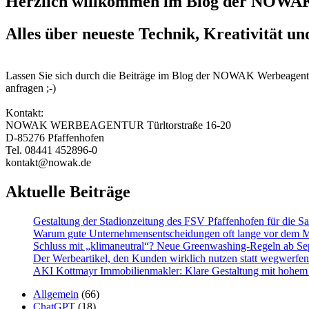
Herzlich willkommen im Blog der NOWAK
Alles über neueste Technik, Kreativität un
Lassen Sie sich durch die Beiträge im Blog der NOWAK Werbeagentur in
anfragen ;-)
Kontakt:
NOWAK WERBEAGENTUR Türltorstraße 16-20
D-85276 Pfaffenhofen
Tel. 08441 452896-0
kontakt@nowak.de
Aktuelle Beiträge
Gestaltung der Stadionzeitung des FSV Pfaffenhofen für die S
Warum gute Un­ter­nehmens­entschei­dungen oft lange vor dem 
Schluss mit „klimaneutral“? Neue Greenwashing-Regeln ab S
Der Werbeartikel, den Kunden wirklich nutzen statt wegwerfen
AKI Kottmayr Immobilienmakler: Klare Gestaltung mit hohe
Allgemein
(66)
ChatGPT
(18)