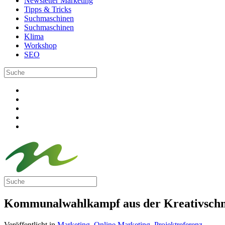
Newsletter Marketing
Tipps & Tricks
Suchmaschinen
Suchmaschinen
Klima
Workshop
SEO
Kommunalwahlkampf aus der Kreativsch
Veröffentlicht in
Marketing
,
Online Marketing
,
Projektreferenz
.