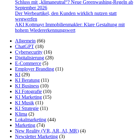
Schluss mit „klimaneutral“? Neue Greenwashing-Regeln ab
September 2026
Der Werbeartikel, den Kunden wirklich nutzen statt
wegwerfen
AKI Kottmayr Immobilienmakler: Klare Gestaltung mit
hohem Wiedererkennungswert
Allgemein
(66)
ChatGPT
(18)
Cybersecurity
(16)
Digitalisierung
(28)
E-Commerce
(5)
Employer Branding
(11)
KI
(29)
KI Beratung
(11)
KI Business
(10)
KI Fotografie
(10)
KI Marketing
(15)
KI Musik
(11)
KI Strategie
(11)
Klima
(2)
Lokalmarketing
(44)
Marketing
(74)
New Reality (VR, AR, AI, MR)
(4)
Newsletter Marketing
(3)