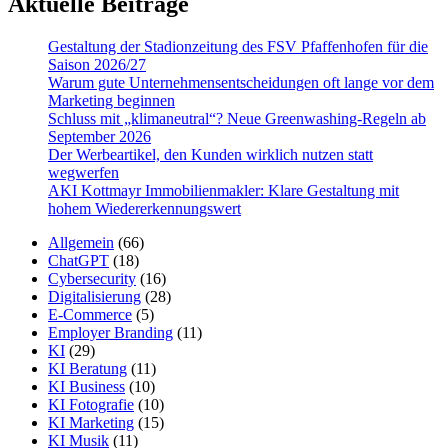
Aktuelle Beiträge
Gestaltung der Stadionzeitung des FSV Pfaffenhofen für die
Saison 2026/27
Warum gute Un­ter­nehmens­entschei­dungen oft lange vor dem
Marketing beginnen
Schluss mit „klimaneutral“? Neue Greenwashing-Regeln ab
September 2026
Der Werbeartikel, den Kunden wirklich nutzen statt
wegwerfen
AKI Kottmayr Immobilienmakler: Klare Gestaltung mit
hohem Wiedererkennungswert
Allgemein
(66)
ChatGPT
(18)
Cybersecurity
(16)
Digitalisierung
(28)
E-Commerce
(5)
Employer Branding
(11)
KI
(29)
KI Beratung
(11)
KI Business
(10)
KI Fotografie
(10)
KI Marketing
(15)
KI Musik
(11)