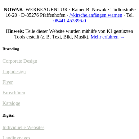
NOWAK
WERBEAGENTUR · Rainer B. Nowak ·
Türltorstraße
16-20 · D-85276 Pfaffenhofen ·
///kirsche.anfängen.warnen
· Tel.
08441 452896-0
Hinweis:
Teile dieser Website wurden mithilfe von KI-gestützten
Tools erstellt (z. B. Text, Bild, Musik).
Mehr erfahren →
Branding
Corporate Design
Logodesign
Flyer
Broschüren
Kataloge
Digital
Individuelle Websites
Landingpages