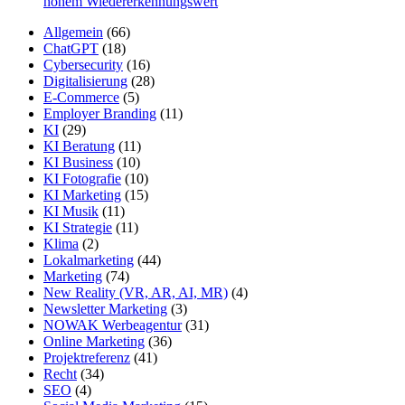
hohem Wiedererkennungswert
Allgemein
(66)
ChatGPT
(18)
Cybersecurity
(16)
Digitalisierung
(28)
E-Commerce
(5)
Employer Branding
(11)
KI
(29)
KI Beratung
(11)
KI Business
(10)
KI Fotografie
(10)
KI Marketing
(15)
KI Musik
(11)
KI Strategie
(11)
Klima
(2)
Lokalmarketing
(44)
Marketing
(74)
New Reality (VR, AR, AI, MR)
(4)
Newsletter Marketing
(3)
NOWAK Werbeagentur
(31)
Online Marketing
(36)
Projektreferenz
(41)
Recht
(34)
SEO
(4)