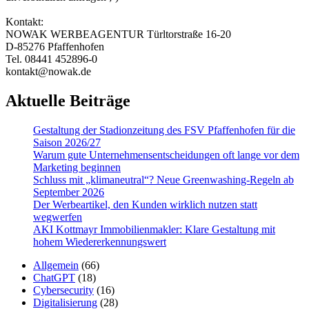
Kontakt:
NOWAK WERBEAGENTUR Türltorstraße 16-20
D-85276 Pfaffenhofen
Tel. 08441 452896-0
kontakt@nowak.de
Aktuelle Beiträge
Gestaltung der Stadionzeitung des FSV Pfaffenhofen für die
Saison 2026/27
Warum gute Un­ter­nehmens­entschei­dungen oft lange vor dem
Marketing beginnen
Schluss mit „klimaneutral“? Neue Greenwashing-Regeln ab
September 2026
Der Werbeartikel, den Kunden wirklich nutzen statt
wegwerfen
AKI Kottmayr Immobilienmakler: Klare Gestaltung mit
hohem Wiedererkennungswert
Allgemein
(66)
ChatGPT
(18)
Cybersecurity
(16)
Digitalisierung
(28)