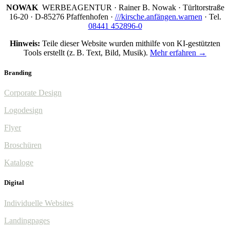
NOWAK
WERBEAGENTUR · Rainer B. Nowak ·
Türltorstraße
16-20 · D-85276 Pfaffenhofen ·
///kirsche.anfängen.warnen
· Tel.
08441 452896-0
Hinweis:
Teile dieser Website wurden mithilfe von KI-gestützten
Tools erstellt (z. B. Text, Bild, Musik).
Mehr erfahren →
Branding
Corporate Design
Logodesign
Flyer
Broschüren
Kataloge
Digital
Individuelle Websites
Landingpages